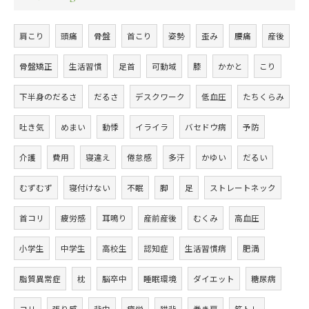
肩こり
頭痛
骨盤
首こり
姿勢
歪み
腰痛
産後
骨盤矯正
生活習慣
足首
可動域
膝
かかと
こり
下半身のだるさ
だるさ
デスクワーク
低血圧
たちくらみ
吐き気
めまい
動悸
イライラ
バセドウ病
予防
介護
費用
寝違え
倦怠感
多汗
かゆい
だるい
むずむず
寝付けない
不眠
脚
足
ストレートネック
首コリ
疲労感
耳鳴り
産前産後
むくみ
高血圧
小学生
中学生
高校生
認知症
生活習慣病
肥満
脂質異常症
枕
脳卒中
睡眠環境
ダイエット
糖尿病
コリ
張り感
背中
疲労
猫背
巻き肩
筋トレ