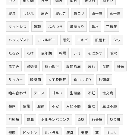
寝具
しびれ
痛み
寝起き
肩コリ
四十肩
五十肩
マットレス
難聴
ふらつき
鼻詰まり
鼻水
花粉症
ハウスダスト
アレルギー
眠気
ニキビ
肌荒れ
シワ
たるみ
老け
更年期
乾燥
シミ
そばかす
毛穴
黒ずみ
敏感肌
握力低下
股関節痛
疲れ
産前
妊娠
サッカー
股関節
人工股関節
食いしばり
片頭痛
嚙み合わせ
テニス
ゴルフ
生理痛
不妊
性交痛
頻尿
便秘
腹痛
不安
月経不順
生理
生理不順
月経痛
貧血
ホルモンバランス
免疫
恥骨痛
反り腰
健康
ビタミン
ミネラル
痩身
出産
薬
リスク