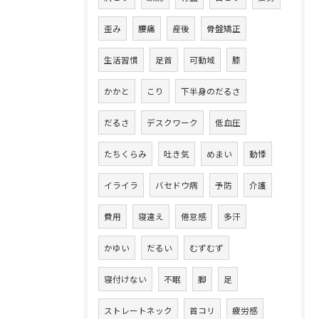
歪み
腰痛
産後
骨盤矯正
生活習慣
足首
可動域
膝
かかと
こり
下半身のだるさ
だるさ
デスクワーク
低血圧
たちくらみ
吐き気
めまい
動悸
イライラ
バセドウ病
予防
介護
費用
寝違え
倦怠感
多汗
かゆい
だるい
むずむず
寝付けない
不眠
脚
足
ストレートネック
首コリ
疲労感