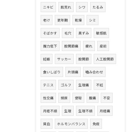
ニキビ
肌荒れ
シワ
たるみ
老け
更年期
乾燥
シミ
そばかす
毛穴
黒ずみ
敏感肌
握力低下
股関節痛
疲れ
産前
妊娠
サッカー
股関節
人工股関節
食いしばり
片頭痛
嚙み合わせ
テニス
ゴルフ
生理痛
不妊
性交痛
頻尿
便秘
腹痛
不安
月経不順
生理
生理不順
月経痛
貧血
ホルモンバランス
免疫