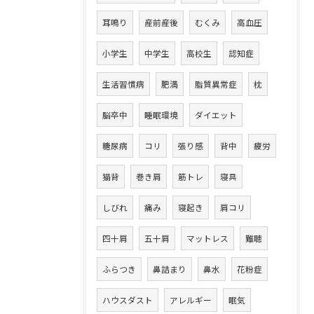
耳鳴り
産前産後
むくみ
高血圧
小学生
中学生
高校生
認知症
生活習慣病
肥満
脂質異常症
枕
脳卒中
睡眠環境
ダイエット
糖尿病
コリ
張り感
背中
疲労
猫背
巻き肩
筋トレ
寝具
しびれ
痛み
寝起き
肩コリ
四十肩
五十肩
マットレス
難聴
ふらつき
鼻詰まり
鼻水
花粉症
ハウスダスト
アレルギー
眠気