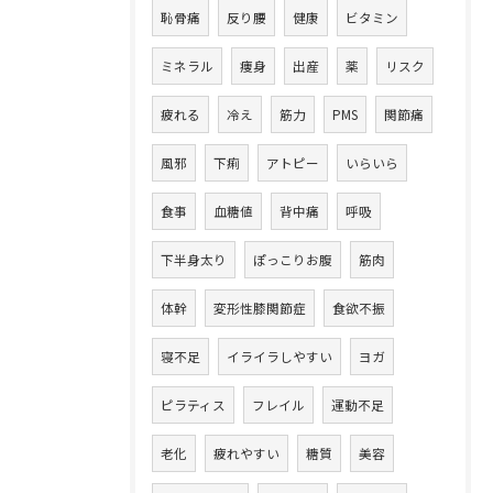
恥骨痛
反り腰
健康
ビタミン
ミネラル
痩身
出産
薬
リスク
疲れる
冷え
筋力
PMS
関節痛
風邪
下痢
アトピー
いらいら
食事
血糖値
背中痛
呼吸
下半身太り
ぽっこりお腹
筋肉
体幹
変形性膝関節症
食欲不振
寝不足
イライラしやすい
ヨガ
ピラティス
フレイル
運動不足
老化
疲れやすい
糖質
美容