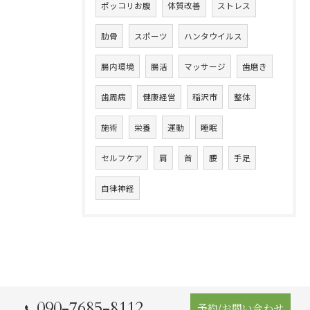
ポッコリお腹
体質改善
ストレス
肋骨
スポーツ
ハンタウイルス
腸内環境
腸活
マッサージ
歯磨き
歯周病
健康経営
稲沢市
整体
施術
栄養
運動
睡眠
セルフケア
肩
首
腰
手足
自律神経
090-7685-8112
予約/お問い合わせ